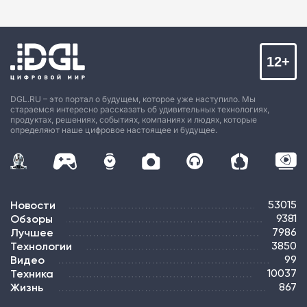
12+
DGL.RU – это портал о будущем, которое уже наступило. Мы
стараемся интересно рассказать об удивительных технологиях,
продуктах, решениях, событиях, компаниях и людях, которые
определяют наше цифровое настоящее и будущее.
Новости
53015
Обзоры
9381
Лучшее
7986
Технологии
3850
Видео
99
Техника
10037
Жизнь
867