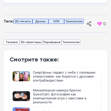
Теги:
3D-печать
Дроны
ОПК
Технологии
0
Техника
3D-принтеры
Периферия
Технологии
Смотрите также:
Смартфоны падают с неба с пулевыми
отверстиями: как борются с дронами-
контрабандистами
Миниатюрная камера-брелок
QuestCam: фотография как
компьютерная игра с квестами в
реальности