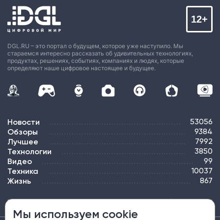
12+
DGL.RU – это портал о будущем, которое уже наступило. Мы
стараемся интересно рассказать об удивительных технологиях,
продуктах, решениях, событиях, компаниях и людях, которые
определяют наше цифровое настоящее и будущее.
Новости
53056
Обзоры
9384
Лучшее
7992
Технологии
3850
Видео
99
Техника
10037
Жизнь
867
ПОДПИСКА
РЕКЛАМА
КОНТАКТЫ
КАРТА САЙТА
ТЭГИ
Мы используем cookie