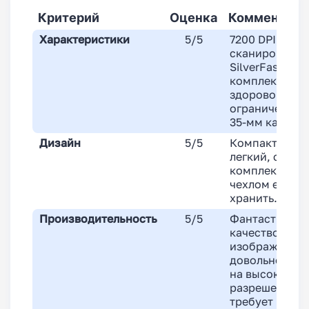
Критерий
Оценка
Комментари
Характеристики
5/5
7200 DPI, ИК-
сканирование
SilverFast в
комплекте — э
здорово, но
ограничено т
35-мм кадрам
Дизайн
5/5
Компактный и
легкий, с
комплектным
чехлом его ле
хранить.
Производительность
5/5
Фантастическ
качество
изображения,
довольно мед
на высоких
разрешениях 
требует ручн