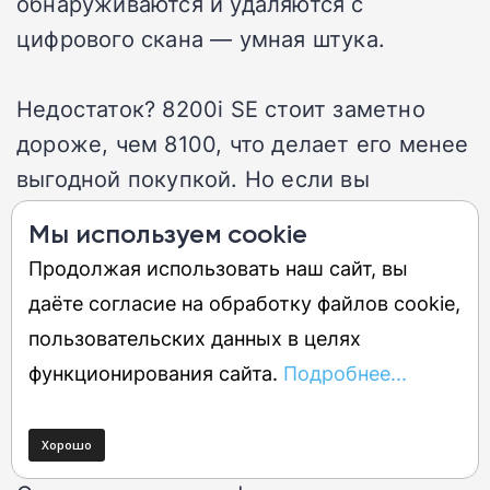
обнаруживаются и удаляются с
цифрового скана — умная штука.
Недостаток? 8200i SE стоит заметно
дороже, чем 8100, что делает его менее
выгодной покупкой. Но если вы
регулярно сканируете много негативов,
Мы используем cookie
требующих удаления пыли и царапин, то
Продолжая использовать наш сайт, вы
8200i SE может серьезно сэкономить
даёте согласие на обработку файлов cookie,
время и оправдать переплату. Разница в
пользовательских данных в целях
цене между двумя сканерами меньше в
функционирования сайта.
Подробнее...
США, что делает дополнительное
удобство 8200i SE очень заманчивым.