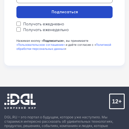
Подписаться
Получать ежедневно
Получать еженедельно
Нажимая кнопку «
Подписаться
», вы принимаете
«Пользовательское соглашение»
и даёте согласие с «
Политикой
обработки персональных данных
»
12+
DGL.RU – это портал о будущем, которое уже наступило. Мы
стараемся интересно рассказать об удивительных технологиях,
продуктах, решениях, событиях, компаниях и людях, которые