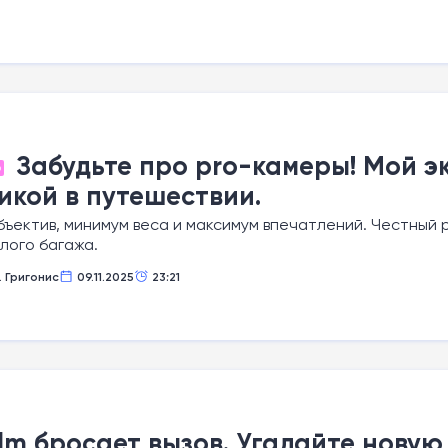
Забудьте про pro-камеры! Мой э
О
икой в путешествии.
ъектив, минимум веса и максимум впечатлений. Честный р
лого багажа.
. Григонис
09.11.2025
23:21
film бросает вызов. Угадайте нову