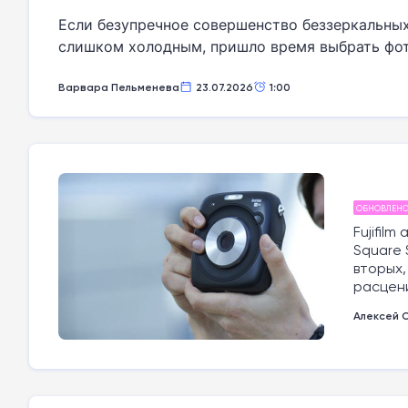
Если безупречное совершенство беззеркальны
слишком холодным, пришло время выбрать фото
обилием цифровых настроек, позволяя снимать
окно, линии рамки кадра и реальный мир.
Варвара Пельменева
23.07.2026
1:00
ОБНОВЛЕН
Fujifil
Square 
вторых,
расцени
Алексей 