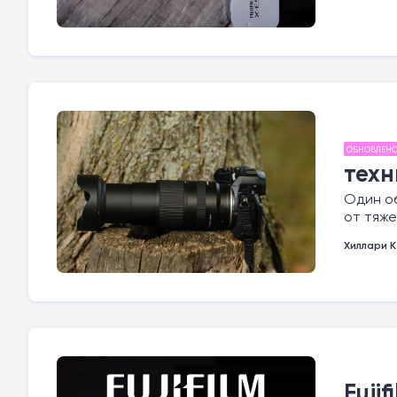
ОБНОВЛЕН
техн
Один об
от тяже
Хиллари К
Fuji