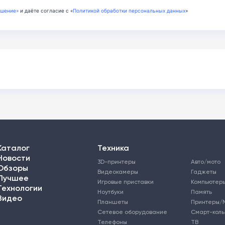
ашение»
и даёте согласие с «
Политикой обработки персональных данных
»
Каталог
Техника
Новости
3D-принтеры
Авто/мото
Обзоры
Видеокамеры
Гаджеты
Лучшее
Игровые приставки
Компьютер
Технологии
Ноутбуки
Память
Видео
Планшеты
Принтеры/
Сетевое оборудование
Смарт-кол
Телефоны
ТВ