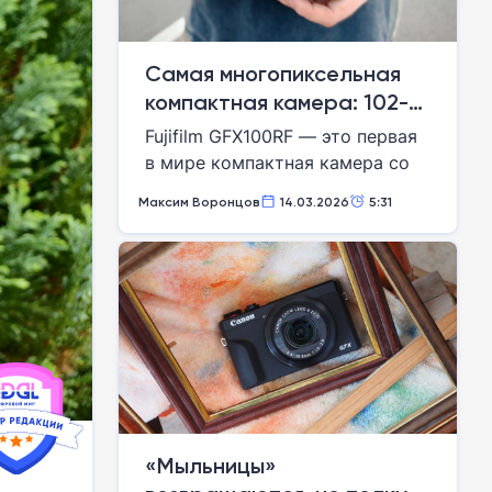
Самая многопиксельная
компактная камера: 102-
мегапиксельная
Fujifilm GFX100RF — это первая
среднеформатная Fujifilm
в мире компактная камера со
GFX100RF позволит
среднеформатной матрицей.
Максим Воронцов
14.03.2026
5:31
оставить беззеркалку
Эта отмеченная наградами
модель способна составить
дома
конкуренцию многим
полноценным зеркальным и
беззеркальным системам.
«Мыльницы»