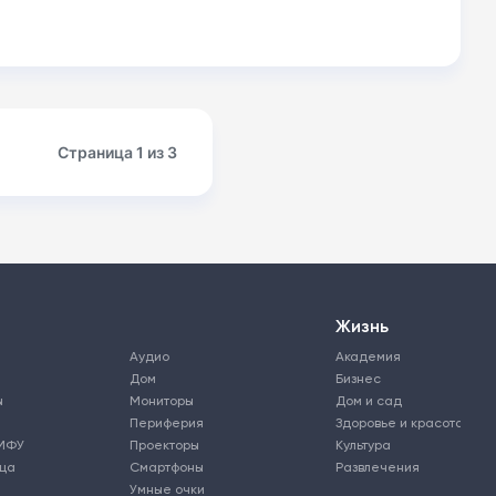
Страница 1 из 3
Жизнь
Аудио
Академия
Дом
Бизнес
ы
Мониторы
Дом и сад
Периферия
Здоровье и красота
МФУ
Проекторы
Культура
ьца
Смартфоны
Развлечения
Умные очки