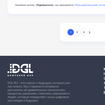
Нажимая кнопку «
Подписаться
», вы принимаете
«Пользовательское согл
1
2
3
DGL.RU – это портал о будущем, которое уже
наступило. Мы стараемся интересно
рассказать об удивительных технологиях,
продуктах, решениях, событиях, компаниях и
людях, которые определяют наше цифровое
настоящее и будущее.