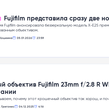
Fujifilm представила сразу две 
О
я Fujifilm анонсировала беззеркальную модель X-E2S пре
ованным объективом.
Кошкина
05.01.2026
23:59
й объектив Fujifilm 23mm f/2.8 R
пании
ываем, почему этот крошечный объектив так хорош, и по
. Григонис
04.12.2025
4:16