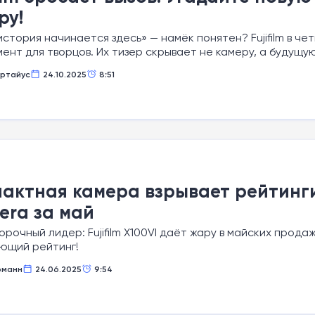
ру!
стория начинается здесь» — намёк понятен? Fujifilm в че
ент для творцов. Их тизер скрывает не камеру, а будущую
ртайус
24.10.2025
8:51
актная камера взрывает рейтинги
ra за май
орочный лидер: Fujifilm X100VI даёт жару в майских прода
ющий рейтинг!
рманн
24.06.2025
9:54