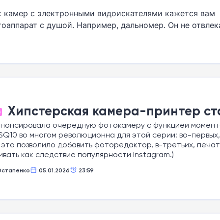
х камер с электронными видоискателями кажется вам
аппарат с душой. Например, дальномер. Он не отвлек
 медленно и вдумчиво. Перед вами только яркое опти
Хипстерская камера-принтер ст
О
m анонсировала очередную фотокамеру с функцией момента
SQ10 во многом революционна для этой серии: во-первых
 это позволило добавить фоторедактор, в-третьих, печа
вать как следствие популярности Instagram.)
Остапенко
05.01.2026
23:59