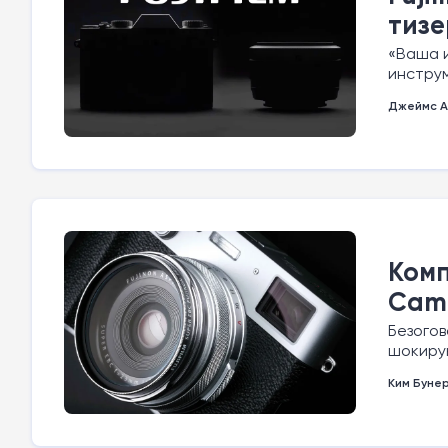
тизе
«Ваша и
инструм
Джеймс А
Комп
Came
Безогов
шокиру
Ким Буне