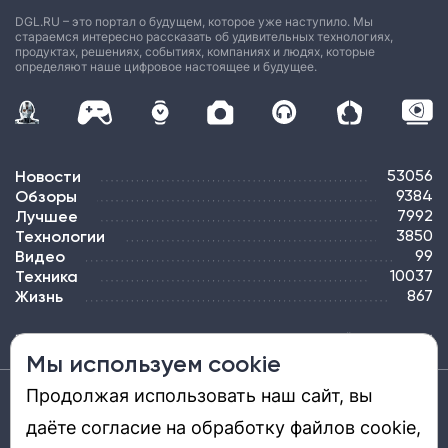
DGL.RU – это портал о будущем, которое уже наступило. Мы
стараемся интересно рассказать об удивительных технологиях,
продуктах, решениях, событиях, компаниях и людях, которые
определяют наше цифровое настоящее и будущее.
Новости
53056
Обзоры
9384
Лучшее
7992
Технологии
3850
Видео
99
Техника
10037
Жизнь
867
ПОДПИСКА
РЕКЛАМА
КОНТАКТЫ
КАРТА САЙТА
ТЭГИ
Мы используем cookie
Продолжая использовать наш сайт, вы
Средство массовой информации «DGL.RU — Цифровой мир» (www.dgl.ru).
Реестровая запись средства массовой информации (СМИ) сетевого издания ЭЛ №
даёте согласие на обработку файлов cookie,
ФС 77 - 81669, выдано Роскомнадзором 27.08.2021. Учредитель: ООО «ДиДжиЭль».
Главный редактор: Шкред Т. В. Телефон редакции +7901-907-1590. Адрес
электронной почты редакции: info@dgl.ru. Возрастная маркировка: 12+.