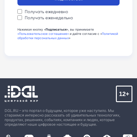
Получать ежедневно
Получать еженедельно
Нажимая кнопку «
Подписаться
», вы принимаете
«Пользовательское соглашение»
и даёте согласие с «
Политикой
обработки персональных данных
»
12+
DGL.RU – это портал о будущем, которое уже наступило. Мы
стараемся интересно рассказать об удивительных технологиях,
продуктах, решениях, событиях, компаниях и людях, которые
определяют наше цифровое настоящее и будущее.