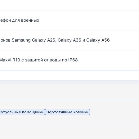
лефон для военных
нов Samsung Galaxy A26, Galaxy A36 и Galaxy A56
axvi R10 с защитой от воды по IP68
иртуальные помощники
Портативные колонки