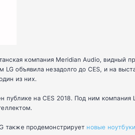
итанская компания Meridian Audio, видный п
м LG объявила незадолго до CES, и на выс
один из них.
н публике на CES 2018. Под ним компания
теллектом.
LG также продемонстрирует
новые ноутбук