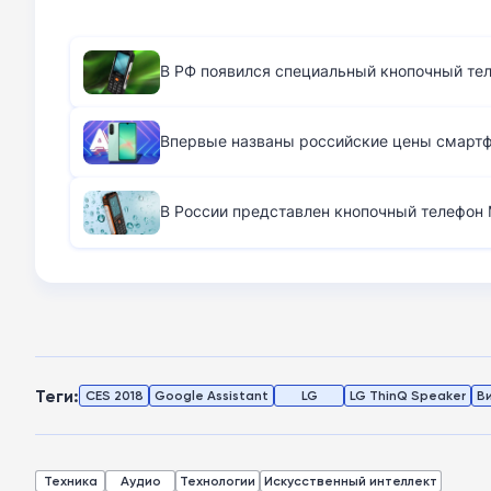
В РФ появился специальный кнопочный те
Впервые названы российские цены смартфо
В России представлен кнопочный телефон M
Теги:
CES 2018
Google Assistant
LG
LG ThinQ Speaker
В
Техника
Аудио
Технологии
Искусственный интеллект