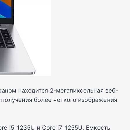
раном находится 2-мегапиксельная веб-
 получения более четкого изображения
re i5-1235U и Core i7-1255U. Емкость