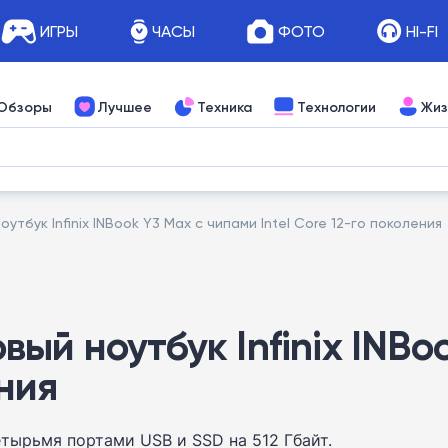
ИГРЫ
ЧАСЫ
ФОТО
HI-FI
Обзоры
Лучшее
Техника
Технологии
Жиз
тбук Infinix INBook Y3 Max с чипами Intel Core 12-го поколения
ый ноутбук Infinix INBo
ения
тырьмя портами USB и SSD на 512 Гбайт.