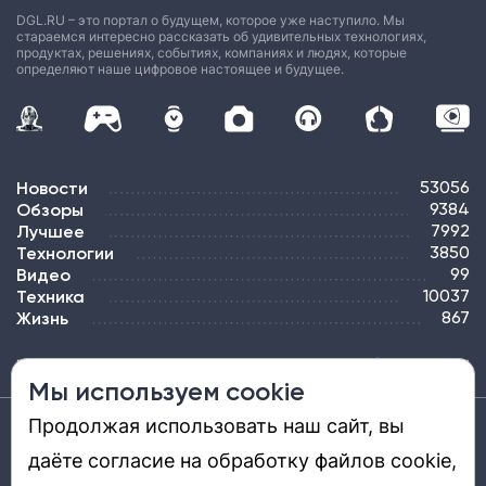
DGL.RU – это портал о будущем, которое уже наступило. Мы
стараемся интересно рассказать об удивительных технологиях,
продуктах, решениях, событиях, компаниях и людях, которые
определяют наше цифровое настоящее и будущее.
Новости
53056
Обзоры
9384
Лучшее
7992
Технологии
3850
Видео
99
Техника
10037
Жизнь
867
ПОДПИСКА
РЕКЛАМА
КОНТАКТЫ
КАРТА САЙТА
ТЭГИ
Мы используем cookie
Продолжая использовать наш сайт, вы
Средство массовой информации «DGL.RU — Цифровой мир» (www.dgl.ru).
Реестровая запись средства массовой информации (СМИ) сетевого издания ЭЛ №
даёте согласие на обработку файлов cookie,
ФС 77 - 81669, выдано Роскомнадзором 27.08.2021. Учредитель: ООО «ДиДжиЭль».
Главный редактор: Шкред Т. В. Телефон редакции +7901-907-1590. Адрес
электронной почты редакции: info@dgl.ru. Возрастная маркировка: 12+.