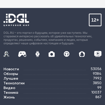
12+
DGL.RU – это портал о будущем, которое уже наступило. Мы
стараемся интересно рассказать об удивительных технологиях,
продуктах, решениях, событиях, компаниях и людях, которые
определяют наше цифровое настоящее и будущее.
Новости
53056
Обзоры
9384
Лучшее
7992
Технологии
3850
Видео
99
Техника
10037
Жизнь
867