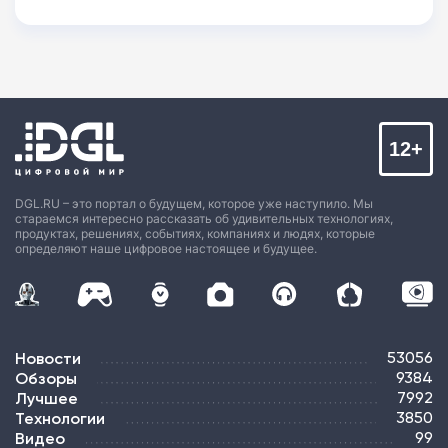
12+
DGL.RU – это портал о будущем, которое уже наступило. Мы
стараемся интересно рассказать об удивительных технологиях,
продуктах, решениях, событиях, компаниях и людях, которые
определяют наше цифровое настоящее и будущее.
Новости
53056
Обзоры
9384
Лучшее
7992
Технологии
3850
Видео
99