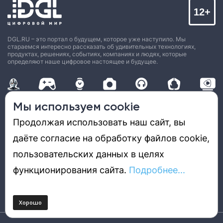
12+
DGL.RU – это портал о будущем, которое уже наступило. Мы
стараемся интересно рассказать об удивительных технологиях,
продуктах, решениях, событиях, компаниях и людях, которые
определяют наше цифровое настоящее и будущее.
Мы используем cookie
Новости
53030
Продолжая использовать наш сайт, вы
Обзоры
9382
Лучшее
7988
даёте согласие на обработку файлов cookie,
Технологии
3850
пользовательских данных в целях
Видео
99
Техника
10037
функционирования сайта.
Подробнее...
Жизнь
867
ПОДПИСКА
РЕКЛАМА
КОНТАКТЫ
КАРТА САЙТА
ТЭГИ