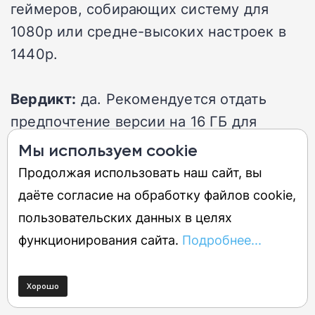
геймеров, собирающих систему для
1080p или средне-высоких настроек в
1440p.
Вердикт:
да. Рекомендуется отдать
предпочтение версии на 16 ГБ для
запаса на будущее, чтобы избежать
Мы используем cookie
нехватки видеопамяти в современных
Продолжая использовать наш сайт, вы
проектах.
даёте согласие на обработку файлов cookie,
пользовательских данных в целях
функционирования сайта.
Подробнее...
ЧИТАЙТЕ НАШ ПОЛНЫЙ ОБЗОР
AMD RADEON RX 9060 XT