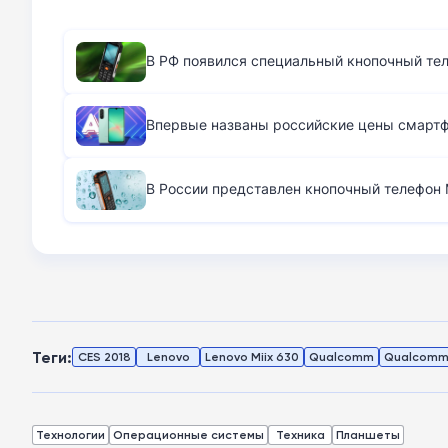
В РФ появился специальный кнопочный те
Впервые названы российские цены смартфо
В России представлен кнопочный телефон M
Теги:
CES 2018
Lenovo
Lenovo Miix 630
Qualcomm
Qualcomm
Технологии
Операционные системы
Техника
Планшеты