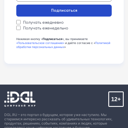
Подписаться
Получать ежедневно
Получать еженедельно
Нажимая кнопку «
Подписаться
», вы принимаете
«Пользовательское соглашение»
и даёте согласие с «
Политикой
обработки персональных данных
»
12+
DGL.RU – это портал о будущем, которое уже наступило. Мы
стараемся интересно рассказать об удивительных технологиях,
продуктах, решениях, событиях, компаниях и людях, которые
определяют наше цифровое настоящее и будущее.