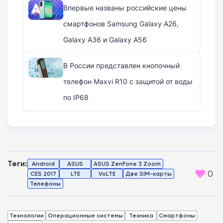
Впервые названы российские цены
смартфонов Samsung Galaxy A26,
Galaxy A36 и Galaxy A56
В России представлен кнопочный
телефон Maxvi R10 с защитой от воды
по IP68
Теги:
Android
ASUS
ASUS ZenFone 3 Zoom
0
CES 2017
LTE
VoLTE
Две SIM-карты
Телефоны
Технологии
Операционные системы
Техника
Смартфоны