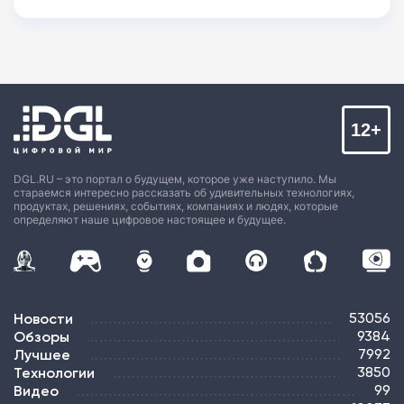
12+
DGL.RU – это портал о будущем, которое уже наступило. Мы
стараемся интересно рассказать об удивительных технологиях,
продуктах, решениях, событиях, компаниях и людях, которые
определяют наше цифровое настоящее и будущее.
Новости
53056
Обзоры
9384
Лучшее
7992
Технологии
3850
Видео
99