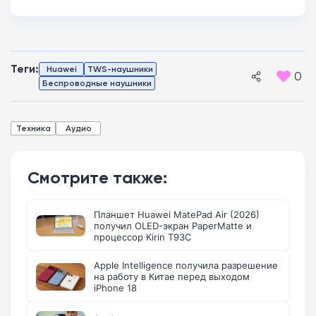
Теги:
Huawei
TWS-наушники
0
Беспроводные наушники
Техника
Аудио
Смотрите также:
Планшет Huawei MatePad Air (2026)
получил OLED-экран PaperMatte и
процессор Kirin T93C
Apple Intelligence получила разрешение
на работу в Китае перед выходом
iPhone 18