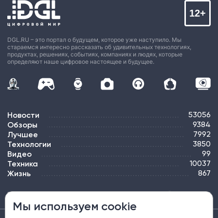
12+
DGL.RU – это портал о будущем, которое уже наступило. Мы
стараемся интересно рассказать об удивительных технологиях,
продуктах, решениях, событиях, компаниях и людях, которые
определяют наше цифровое настоящее и будущее.
Новости
53056
Обзоры
9384
Лучшее
7992
Технологии
3850
Видео
99
Техника
10037
Жизнь
867
ПОДПИСКА
РЕКЛАМА
КОНТАКТЫ
КАРТА САЙТА
ТЭГИ
Мы используем cookie