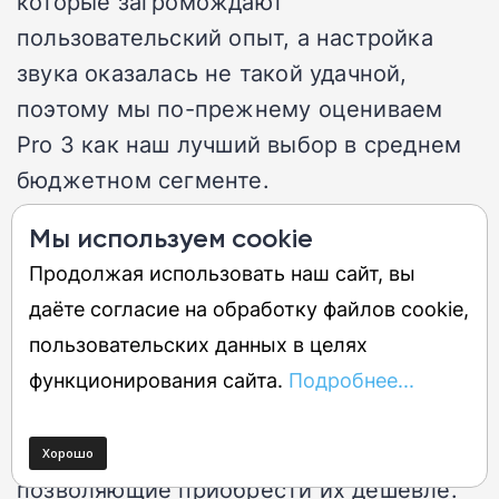
которые загромождают
пользовательский опыт, а настройка
звука оказалась не такой удачной,
поэтому мы по-прежнему оцениваем
Pro 3 как наш лучший выбор в среднем
бюджетном сегменте.
Мы используем cookie
Цена и доступность в России
Продолжая использовать наш сайт, вы
даёте согласие на обработку файлов cookie,
EarFun Air Pro 3 широко представлены
пользовательских данных в целях
на российских маркетплейсах (Ozon,
функционирования сайта.
Подробнее...
Яндекс Маркет, Wildberries). Средняя
цена составляет 6–8 тыс. руб.
Периодически бывают скидки,
позволяющие приобрести их дешевле.