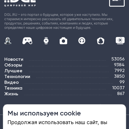
DGL.RU – это портал о будущем, которое уже наступило. Мы
стараемся интересно рассказать об удивительных технологиях,
продуктах, решениях, событиях, компаниях и людях, которые
определяют наше цифровое настоящее и будущее.
Новости
53056
Обзоры
9384
Лучшее
7992
Технологии
3850
Видео
99
Техника
10037
Жизнь
867
ПОДПИСКА
РЕКЛАМА
КОНТАКТЫ
КАРТА САЙТА
ТЭГИ
Мы используем cookie
Продолжая использовать наш сайт, вы
Средство массовой информации «DGL.RU — Цифровой мир» (www.dgl.ru).
Реестровая запись средства массовой информации (СМИ) сетевого издания ЭЛ №