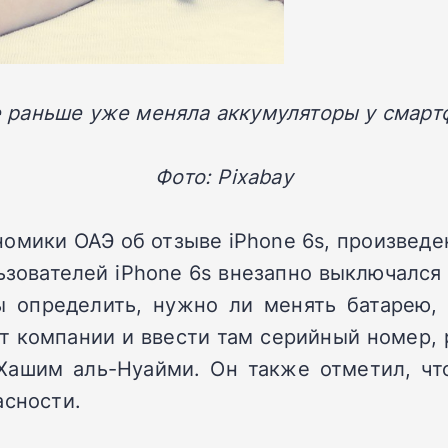
e раньше уже меняла аккумуляторы у смарт
Фото: Pixabay
мики ОАЭ об отзыве iPhone 6s, произведен
ьзователей iPhone 6s внезапно выключался 
ы определить, нужно ли менять батарею,
т компании и ввести там серийный номер, 
Хашим аль-Нуайми. Он также отметил, чт
асности.