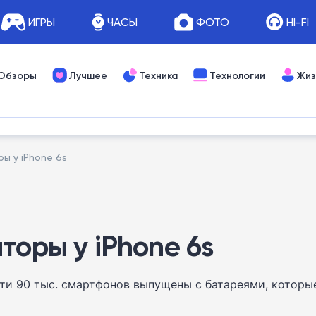
ИГРЫ
ЧАСЫ
ФОТО
HI-FI
Обзоры
Лучшее
Техника
Технологии
Жиз
ы у iPhone 6s
торы у iPhone 6s
очти 90 тыс. смартфонов выпущены с батареями, которы