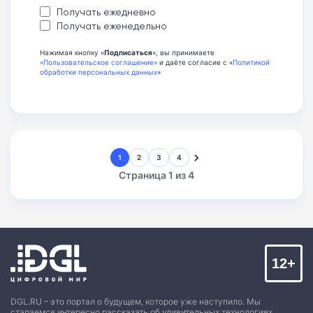
Получать ежедневно
Получать еженедельно
Нажимая кнопку «
Подписаться
», вы принимаете
«Пользовательское соглашение»
и даёте согласие с «
Политикой
обработки персональных данных
»
1
2
3
4
Страница 1 из 4
12+
DGL.RU – это портал о будущем, которое уже наступило. Мы
стараемся интересно рассказать об удивительных технологиях,