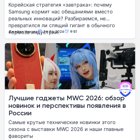
Корейская стратегия «завтрака»: почему
Samsung кормит нас обещаниями вместо
реальных инноваций? Разбираемся, не
превратился ли спящий гигант в обычного
тормоза индустрии.
Джеймс Николс
26.04.2026
9:51
Лучшие гаджеты MWC 2026: обзор
новинок и перспективы появления в
России
Самые крутые технические новинки этого
сезона с выставки MWC 2026 и наши главные
фавориты