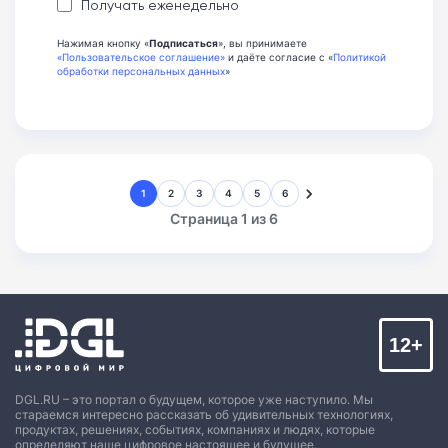
Получать еженедельно
Нажимая кнопку «
Подписаться
», вы принимаете
«Пользовательское соглашение»
и даёте согласие с «
Политикой
обработки персональных данных
»
1
2
3
4
5
6
Страница 1 из 6
12+
DGL.RU – это портал о будущем, которое уже наступило. Мы
стараемся интересно рассказать об удивительных технологиях,
продуктах, решениях, событиях, компаниях и людях, которые
определяют наше цифровое настоящее и будущее.