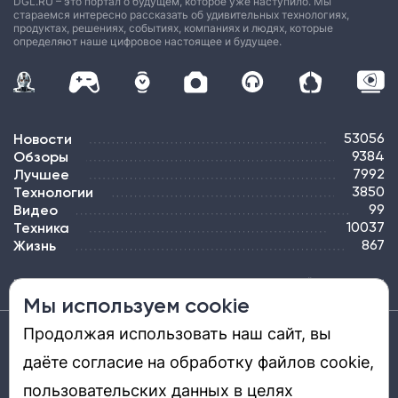
DGL.RU – это портал о будущем, которое уже наступило. Мы
стараемся интересно рассказать об удивительных технологиях,
продуктах, решениях, событиях, компаниях и людях, которые
определяют наше цифровое настоящее и будущее.
Новости
53056
Обзоры
9384
Лучшее
7992
Технологии
3850
Видео
99
Техника
10037
Жизнь
867
ПОДПИСКА
РЕКЛАМА
КОНТАКТЫ
КАРТА САЙТА
ТЭГИ
Мы используем cookie
Продолжая использовать наш сайт, вы
Средство массовой информации «DGL.RU — Цифровой мир» (www.dgl.ru).
Реестровая запись средства массовой информации (СМИ) сетевого издания ЭЛ №
даёте согласие на обработку файлов cookie,
ФС 77 - 81669, выдано Роскомнадзором 27.08.2021. Учредитель: ООО «ДиДжиЭль».
Главный редактор: Шкред Т. В. Телефон редакции +7901-907-1590. Адрес
электронной почты редакции: info@dgl.ru. Возрастная маркировка: 12+.
пользовательских данных в целях
Перепечатка материалов и использование их в любой форме, в том числе и в