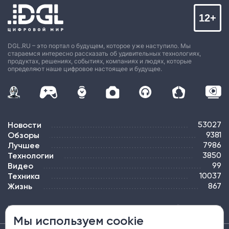
12+
DGL.RU – это портал о будущем, которое уже наступило. Мы
стараемся интересно рассказать об удивительных технологиях,
продуктах, решениях, событиях, компаниях и людях, которые
определяют наше цифровое настоящее и будущее.
Новости
53027
Обзоры
9381
Лучшее
7986
Технологии
3850
Видео
99
Техника
10037
Жизнь
867
ПОДПИСКА
РЕКЛАМА
КОНТАКТЫ
КАРТА САЙТА
ТЭГИ
Мы используем cookie