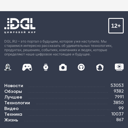
12+
DGL.RU – это портал о будущем, которое уже наступило. Мы
стараемся интересно рассказать об удивительных технологиях,
продуктах, решениях, событиях, компаниях и людях, которые
определяют наше цифровое настоящее и будущее.
Новости
53053
Обзоры
9382
Лучшее
7991
Технологии
3850
Видео
99
Техника
10037
Жизнь
867