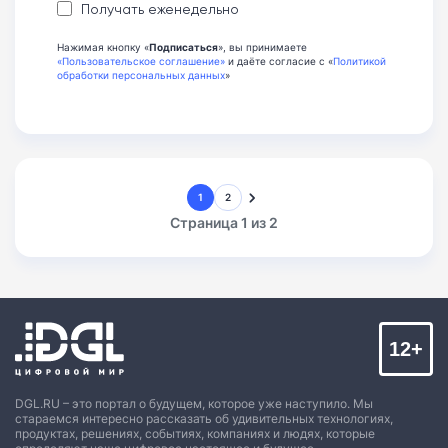
Получать еженедельно
Нажимая кнопку «
Подписаться
», вы принимаете
«Пользовательское соглашение»
и даёте согласие с «
Политикой
обработки персональных данных
»
1
2
Страница 1 из 2
12+
DGL.RU – это портал о будущем, которое уже наступило. Мы
стараемся интересно рассказать об удивительных технологиях,
продуктах, решениях, событиях, компаниях и людях, которые