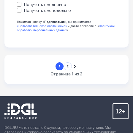
Получать ежедневно
Получать еженедельно
Нажимая кнопку «
Подписаться
», вы принимаете
«Пользовательское соглашение»
и даёте согласие с «
Политикой
обработки персональных данных
»
1
2
Страница 1 из 2
12+
DGL.RU – это портал о будущем, которое уже наступило. Мы
стараемся интересно рассказать об удивительных технологиях,