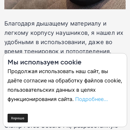
Благодаря дышащему материалу и
легкому корпусу наушников, я нашел их
удобными в использовании, даже во
время тренировок и потоотделения.
Бренд называет амбушюры
Мы используем cookie
«устойчивыми к поту и воде», хотя я
Продолжая использовать наш сайт, вы
нигде не смог найти официального
даёте согласие на обработку файлов cookie,
рейтинга IP.
пользовательских данных в целях
функционирования сайта.
Подробнее...
Skullcandy также использует
технологию, которую они называют
Clamp Force Secure Fit, разработанную