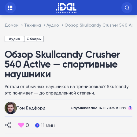
Домой
Техника
Аудио
Обзор Skullcandy Crusher 540 Ac
Аудио
Обзоры
Обзор Skullcandy Crusher
540 Active — спортивные
наушники
Устали от обычных наушников на тренировках? Skullcandy
это понимает — до определенной степени.
Том Бедфорд
Опубликовано 14.11.2025 в 11:19
0
11 мин