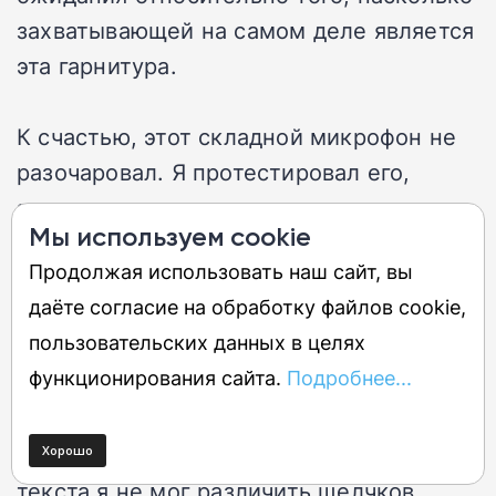
захватывающей на самом деле является
эта гарнитура.
К счастью, этот складной микрофон не
разочаровал. Я протестировал его,
записывая звук во время игры, и он
Мы используем cookie
работает идеально, отсекая весь
Продолжая использовать наш сайт, вы
зарегистрированный шум, как только я
даёте согласие на обработку файлов cookie,
его складывал, что делает его отличным
пользовательских данных в целях
выбором, когда вам нужны моменты
функционирования сайта.
Подробнее...
уединения. Кроме того, его
шумоподавление хорошо минимизирует
фоновые звуки — даже во время набора
текста я не мог различить щелчков