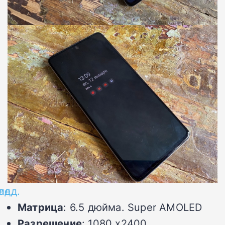
ед.
лед.
Матрица
: 6.5 дюйма. Super AMOLED
Разрешение
: 1080 x2400