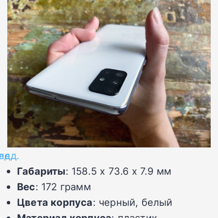
ед.
лед.
Габариты
: 158.5 x 73.6 x 7.9 мм
Вес
: 172 грамм
Цвета корпуса
: черный, белый
Материал корпуса
: пластик