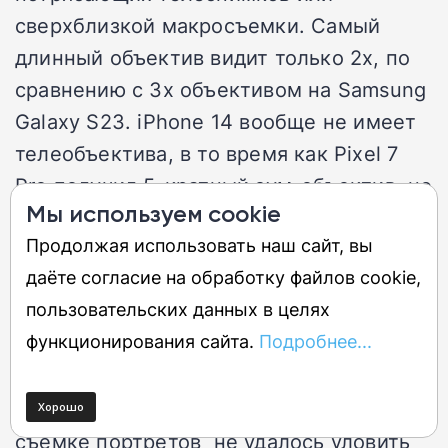
сверхблизкой макросъемки. Самый
длинный объектив видит только 2х, по
сравнению с 3х объективом на Samsung
Galaxy S23. iPhone 14 вообще не имеет
телеобъектива, в то время как Pixel 7
Pro получил 5-кратный зум-объектив, но
Мы используем cookie
в этом случае вам придется доплатить
Продолжая использовать наш сайт, вы
за преимущество более продвинутой
даёте согласие на обработку файлов cookie,
оптики Google по сравнению с ценой
пользовательских данных в целях
OnePlus 11.
функционирования сайта.
Подробнее...
В чем OnePlus 11 преуспел, так это в
портретной и пейзажной съемке. При
съемке портретов не удалось уловить