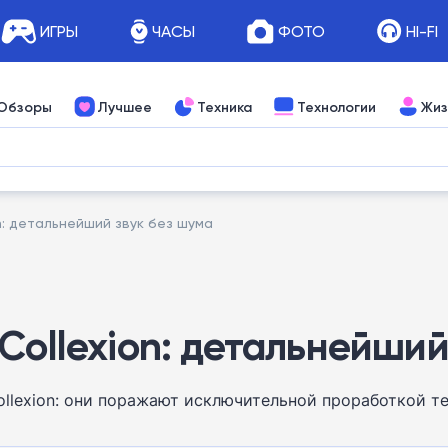
ИГРЫ
ЧАСЫ
ФОТО
HI-FI
Обзоры
Лучшее
Техника
Технологии
Жиз
n: детальнейший звук без шума
Collexion: детальнейший
llexion: они поражают исключительной проработкой т