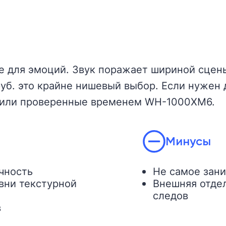
не для эмоций. Звук поражает шириной сцен
руб. это крайне нишевый выбор. Если нужен 
0 или проверенные временем WH-1000XM6.
Минусы
ичность
Не самое зан
вни текстурной
Внешняя отде
следов
в