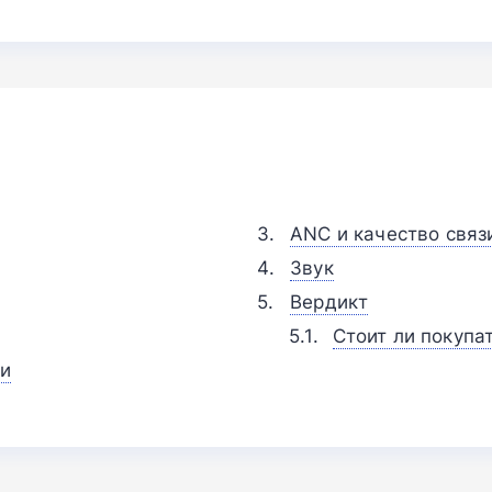
ANC и качество связ
Звук
Вердикт
Стоит ли покупа
ии