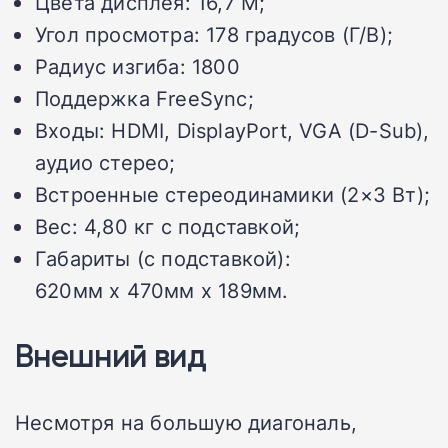
Цвета дисплея: 16,7 M;
Угол просмотра: 178 градусов (Г/В);
Радиус изгиба: 1800
Поддержка FreeSync;
Входы: HDMI, DisplayPort, VGA (D-Sub),
аудио стерео;
Встроенные стереодинамики (2×3 Вт);
Вес: 4,80 кг с подставкой;
Габариты (с подставкой):
620мм x 470мм x 189мм.
Внешний вид
Несмотря на большую диагональ,