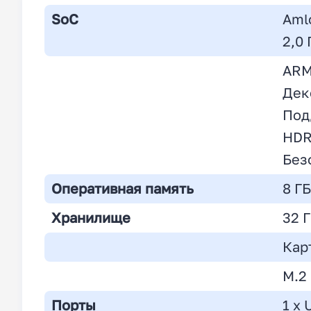
SoC
Aml
2,0
ARM
Дек
Под
HDR
Без
Оперативная память
8 Г
Хранилище
32 
Кар
M.2
Порты
1 x 