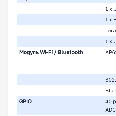
1 x 
1 x 
Гиг
1 x
Модуль
Wi-Fi / Bluetooth
AP6
802
Blue
GPIO
40 p
ADC