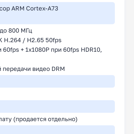
сор ARM Cortex-A73
до 800 МГц
 H.264 / H2.65 50fps
60fps + 1x1080P при 60fps HDR10,
й передачи видео DRM
ату (продается отдельно)