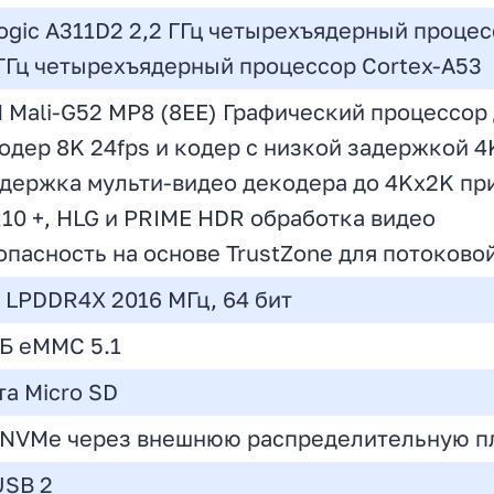
ogic A311D2 2,2 ГГц четырехъядерный процес
 ГГц четырехъядерный процессор Cortex-A53
 Mali-G52 MP8 (8EE) Графический процессор 
одер 8K 24fps и кодер с низкой задержкой 4K
держка мульти-видео декодера до 4Kx2K при 
10 +, HLG и PRIME HDR обработка видео
опасность на основе TrustZone для потоково
Б LPDDR4X 2016 МГц, 64 бит
ГБ eMMC 5.1
та Micro SD
 NVMe через внешнюю распределительную пл
USB 2