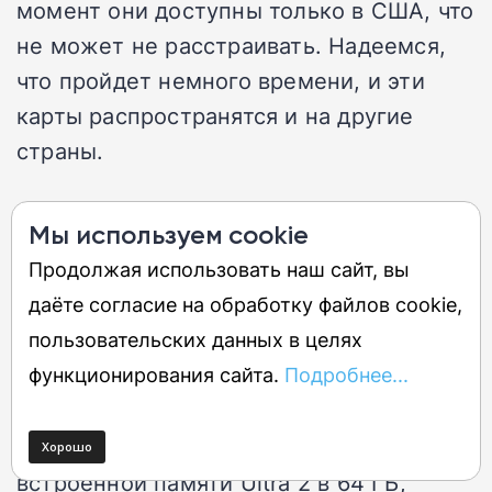
момент они доступны только в США, что
не может не расстраивать. Надеемся,
что пройдет немного времени, и эти
карты распространятся и на другие
страны.
Мы используем cookie
Странно, что при 64 Гб
Продолжая использовать наш сайт, вы
встроенной памяти Ultra 2 карты
даёте согласие на обработку файлов cookie,
не кэшируются локально, а
пользовательских данных в целях
хранятся на телефоне.
функционирования сайта.
Подробнее...
Странно, но, учитывая объем
встроенной памяти Ultra 2 в 64 ГБ,