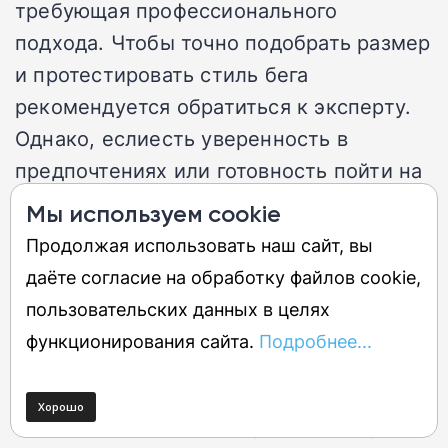
требующая профессионального
подхода. Чтобы точно подобрать размер
и протестировать стиль бега
рекомендуется обратиться к эксперту.
Однако, еслиесть уверенность в
предпочтениях или готовность пойти на
риск, то Saucony Ride 15 — идеальный
Мы используем cookie
выбор. Они недорогие, надежные и
Продолжая использовать наш сайт, вы
подходят для большинства.
даёте согласие на обработку файлов cookie,
пользовательских данных в целях
Эти кроссовки идеально подходят для
функционирования сайта.
Подробнее...
повседневной тренировки, не вызывая
излишней или недостаточной пронации.
Хотя они не такие быстрые, как дорогие