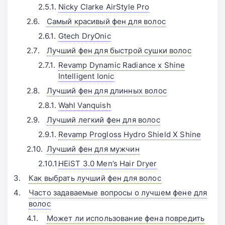
Nicky Clarke AirStyle Pro󠁩󠁩󠁩󠁩󠁩󠁩
Самый красивый фен для волос
Gtech DryOnic
Лучший фен для быстрой сушки волос
Revamp Dynamic Radiance x Shine
Intelligent Ionic󠁩󠁩󠁩󠁩󠁩󠁩
Лучший фен для длинных волос
Wahl Vanquish󠁩󠁩󠁩󠁩󠁩󠁩
Лучший легкий фен для волос
Revamp Progloss Hydro Shield X Shine
Лучший фен для мужчин
HEiST 3.0 Men’s Hair Dryer
Как выбрать лучший фен для волос
Часто задаваемые вопросы о лучшем фене для
волос
Может ли использование фена повредить