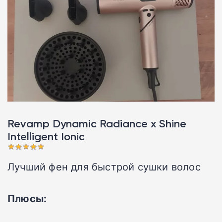
Revamp Dynamic Radiance x Shine
Intelligent Ionic󠁩󠁩󠁩󠁩󠁩󠁩
Лучший фен для быстрой сушки волос
Плюсы: