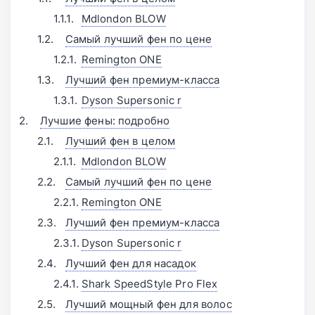
Mdlondon BLOW󠁩󠁩󠁩󠁩󠁩󠁩
Самый лучший фен по цене
Remington ONE󠁩󠁩󠁩󠁩󠁩󠁩
Лучший фен премиум-класса
Dyson Supersonic r󠁩󠁩󠁩󠁩󠁩󠁩
Лучшие фены: подробно
Лучший фен в целом
Mdlondon BLOW󠁩󠁩󠁩󠁩󠁩󠁩
Самый лучший фен по цене
Remington ONE
Лучший фен премиум-класса
Dyson Supersonic r󠁩󠁩󠁩󠁩󠁩󠁩
Лучший фен для насадок
Shark SpeedStyle Pro Flex
Лучший мощный фен для волос