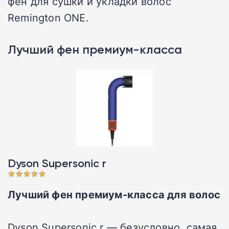
фен для сушки и укладки волос
Remington ONE.
Лучший фен премиум-класса
Dyson Supersonic r󠁩󠁩󠁩󠁩󠁩󠁩
Лучший фен премиум-класса для волос
Dyson Supersonic r — безусловно, самая