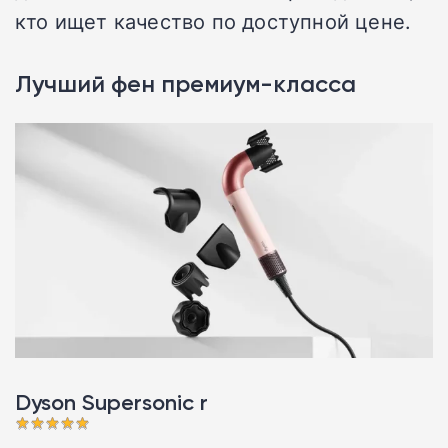
кто ищет качество по доступной цене.
Лучший фен премиум-класса
Dyson Supersonic r󠁩󠁩󠁩󠁩󠁩󠁩