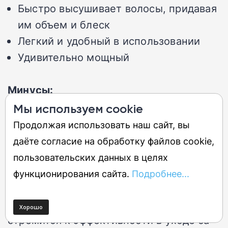
Быстро высушивает волосы, придавая
им объем и блеск
Легкий и удобный в использовании
Удивительно мощный
Минусы:
Мы используем cookie
Может сделать волосы узловатыми
Продолжая использовать наш сайт, вы
даёте согласие на обработку файлов cookie,
Фен для волос Revamp Dynamic Radiance
пользовательских данных в целях
x Shine Intelligent Ionic отличается
функционирования сайта.
Подробнее...
высокой скоростью сушки, что делает
его отличным выбором для тех, кто
стремится к эффективности в уходе за