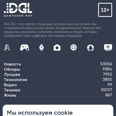
12+
DGL.RU – это портал о будущем, которое уже наступило. Мы
стараемся интересно рассказать об удивительных технологиях,
продуктах, решениях, событиях, компаниях и людях, которые
определяют наше цифровое настоящее и будущее.
Новости
53056
Обзоры
9384
Лучшее
7992
Технологии
3850
Видео
99
Техника
10037
Жизнь
867
ПОДПИСКА
РЕКЛАМА
КОНТАКТЫ
КАРТА САЙТА
ТЭГИ
Мы используем cookie