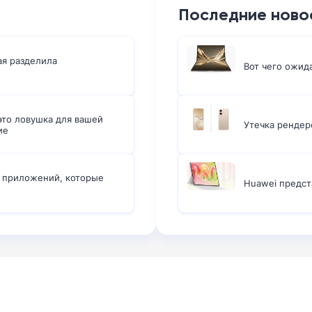
Последние ново
ая разделила
Вот чего ожид
то ловушка для вашей
Утечка рендер
ие
х приложений, которые
Huawei предст
: