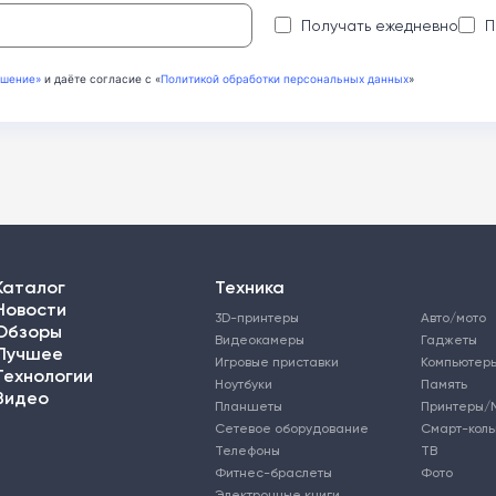
Получать ежедневно
П
ашение»
и даёте согласие с «
Политикой обработки персональных данных
»
Каталог
Техника
Новости
3D-принтеры
Авто/мото
Обзоры
Видеокамеры
Гаджеты
Лучшее
Игровые приставки
Компьютер
Технологии
Ноутбуки
Память
Видео
Планшеты
Принтеры/
Сетевое оборудование
Смарт-кол
Телефоны
ТВ
Фитнес-браслеты
Фото
Электронные книги