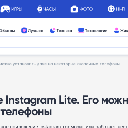
ИГРЫ
ЧАСЫ
ФОТО
HI-FI
Обзоры
Лучшее
Техника
Технологии
Жиз
о можно установить даже на некоторые кнопочные телефоны
nstagram Lite. Его мож
 телефоны
ное приложение Instagram тормозит или работает нес