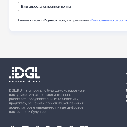
Нажимая кнопку «
Подписаться
», вы принимаете
«Пользовательское согл
DGL.RU – это портал о будущем, которое уже
наступило. Мы стараемся интересно
рассказать об удивительных технологиях,
продуктах, решениях, событиях, компаниях и
людях, которые определяют наше цифровое
настоящее и будущее.