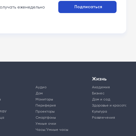
Подписаться
олучать еженедельно
Жизнь
Аудио
Академия
Дом
Бизнес
ы
Мониторы
Дом и сад
Периферия
Здоровье и красота
МФУ
Проекторы
Культура
ьца
Смартфоны
Развлечения
Умные очки
Часы/Умные часы