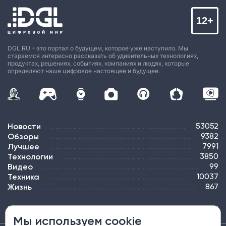
12+
DGL.RU – это портал о будущем, которое уже наступило. Мы
стараемся интересно рассказать об удивительных технологиях,
продуктах, решениях, событиях, компаниях и людях, которые
определяют наше цифровое настоящее и будущее.
Новости
53052
Обзоры
9382
Лучшее
7991
Технологии
3850
Видео
99
Техника
10037
Жизнь
867
ПОДПИСКА
РЕКЛАМА
КОНТАКТЫ
КАРТА САЙТА
ТЭГИ
Мы используем cookie