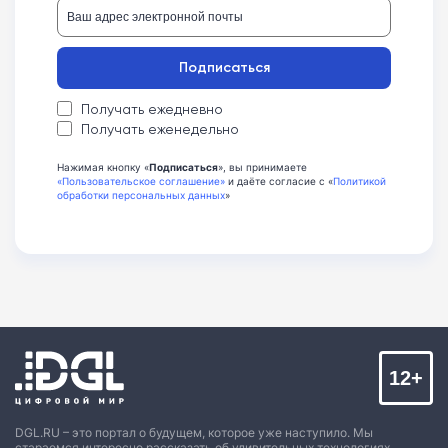
Подписаться
Получать ежедневно
Получать еженедельно
Нажимая кнопку «
Подписаться
», вы принимаете
«Пользовательское соглашение»
и даёте согласие с «
Политикой
обработки персональных данных
»
12+
DGL.RU – это портал о будущем, которое уже наступило. Мы
стараемся интересно рассказать об удивительных технологиях,