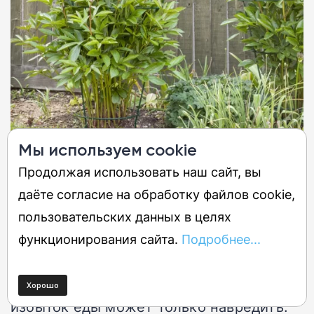
Мы используем cookie
Продолжая использовать наш сайт, вы
3. Внесите удобрения, если вы
даёте согласие на обработку файлов cookie,
этого еще не сделали
пользовательских данных в целях
Опытные люди уже проверили почву и
функционирования сайта.
Подробнее...
подкормили растения. Если вы это
сделали, не повторяйте процедуру, ведь
избыток еды может только навредить.