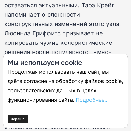
оставаться актуальными. Тара Крейг
напоминает о сложности
конструктивных изменений этого узла.
Люсинда Гриффитс призывает не
копировать чужие колористические
решения вроде популярного темно-
синего цвета.
Мы используем cookie
Продолжая использовать наш сайт, вы
Популярность розовой плитки в блогах
даёте согласие на обработку файлов cookie,
не гарантирует, что она подойдет лично
пользовательских данных в целях
вам. Патрик Виллиамс из Berdoulat вот
функционирования сайта.
Подробнее...
прям сомневается в обязательности
мощных вытяжных систем, считая
открытое окно более эстетичным и