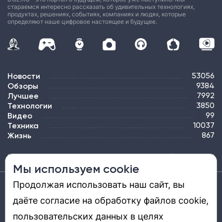
стараемся интересно рассказать об удивительных технологиях,
продуктах, решениях, событиях, компаниях и людях, которые
определяют наше цифровое настоящее и будущее.
Новости
53056
Обзоры
9384
Лучшее
7992
Технологии
3850
Видео
99
Техника
10037
Жизнь
867
ПОДПИСКА
РЕКЛАМА
КОНТАКТЫ
КАРТА САЙТА
ТЭГИ
Мы используем cookie
Продолжая использовать наш сайт, вы
Средство массовой информации «DGL.RU — Цифровой мир» (www.dgl.ru).
Реестровая запись средства массовой информации (СМИ) сетевого издания ЭЛ №
даёте согласие на обработку файлов cookie,
ФС 77 - 81669, выдано Роскомнадзором 27.08.2021. Учредитель: ООО «ДиДжиЭль».
Главный редактор: Шкред Т. В. Телефон редакции +7901-907-1590. Адрес
электронной почты редакции: info@dgl.ru. Возрастная маркировка: 12+.
пользовательских данных в целях
Перепечатка материалов и использование их в любой форме, в том числе и в
электронных СМИ, возможны только с письменного разрешения редакции.