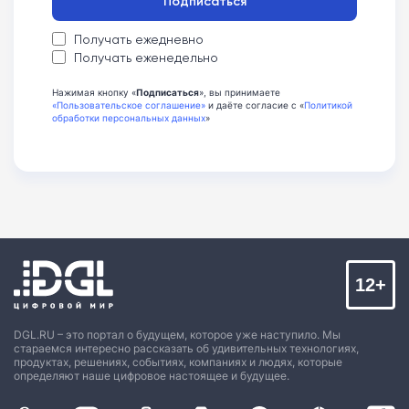
Подписаться
Получать ежедневно
Получать еженедельно
Нажимая кнопку «
Подписаться
», вы принимаете
«Пользовательское соглашение»
и даёте согласие с «
Политикой
обработки персональных данных
»
12+
DGL.RU – это портал о будущем, которое уже наступило. Мы
стараемся интересно рассказать об удивительных технологиях,
продуктах, решениях, событиях, компаниях и людях, которые
определяют наше цифровое настоящее и будущее.