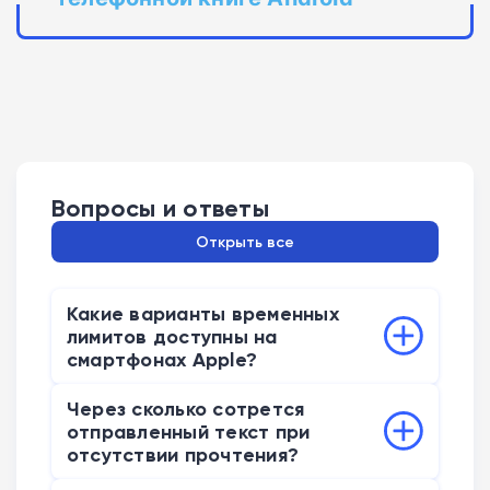
Вопросы и ответы
Открыть все
Какие варианты временных
лимитов доступны на
смартфонах Apple?
Система предлагает установить точный
Через сколько сотрется
хронометраж автоматического
отправленный текст при
удаления. Пользователи могут выбрать
отсутствии прочтения?
отрезки времени длительностью 5