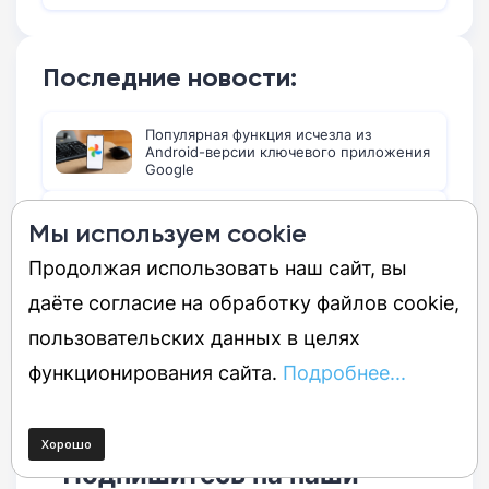
Последние новости:
Популярная функция исчезла из
Android-версии ключевого приложения
Google
Samsung Galaxy A18 появится на
Мы используем cookie
Geekbench с ключевыми
характеристиками
Продолжая использовать наш сайт, вы
Результаты еженедельного опроса:
даёте согласие на обработку файлов cookie,
«умные очки — решение проблемы»
пользовательских данных в целях
функционирования сайта.
Подробнее...
Подпишитесь на наши