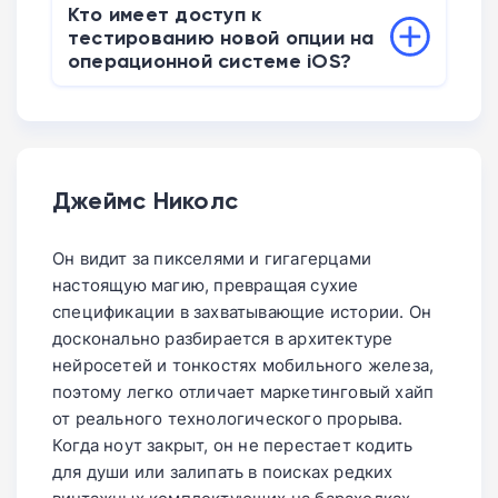
В ситуации, когда адресат оставляет
минут, 1 час либо 2 часа.
Кто имеет доступ к
присланное послание без внимания,
тестированию новой опции на
мессенджер убирает чат
операционной системе iOS?
самостоятельно. Полная автоматическая
Инструмент для проверки таймеров
ликвидация произойдет ровно через 24
сейчас открыт не для всех владельцев
часа.
смартфонов. Опция доступна
исключительно некоторой части
Джеймс Николс
участников закрытого бета-
тестирования.
Он видит за пикселями и гигагерцами
настоящую магию, превращая сухие
спецификации в захватывающие истории. Он
досконально разбирается в архитектуре
нейросетей и тонкостях мобильного железа,
поэтому легко отличает маркетинговый хайп
от реального технологического прорыва.
Когда ноут закрыт, он не перестает кодить
для души или залипать в поисках редких