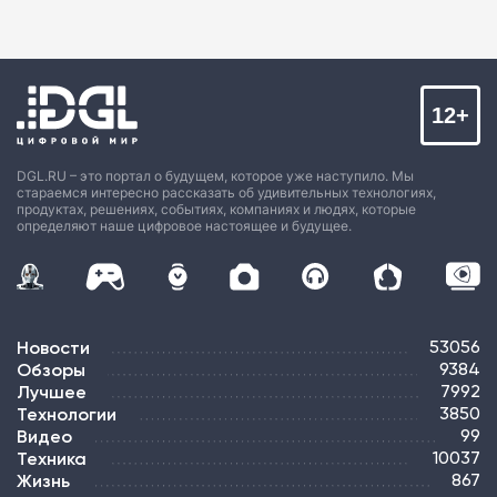
12+
DGL.RU – это портал о будущем, которое уже наступило. Мы
стараемся интересно рассказать об удивительных технологиях,
продуктах, решениях, событиях, компаниях и людях, которые
определяют наше цифровое настоящее и будущее.
Новости
53056
Обзоры
9384
Лучшее
7992
Технологии
3850
Видео
99
Техника
10037
Жизнь
867