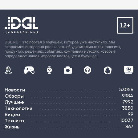
12+
DGL.RU – это портал о будущем, которое уже наступило. Мы
стараемся интересно рассказать об удивительных технологиях,
продуктах, решениях, событиях, компаниях и людях, которые
определяют наше цифровое настоящее и будущее.
Новости
53056
Обзоры
9384
Лучшее
7992
Технологии
3850
Видео
99
Техника
10037
Жизнь
867