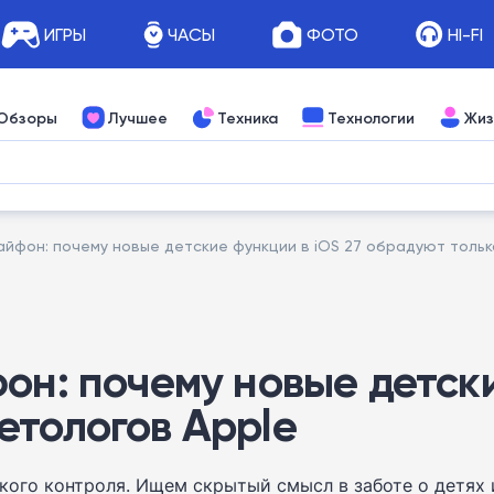
ИГРЫ
ЧАСЫ
ФОТО
HI-FI
Обзоры
Лучшее
Техника
Технологии
Жиз
айфон: почему новые детские функции в iOS 27 обрадуют толь
он: почему новые детски
етологов Apple
кого контроля. Ищем скрытый смысл в заботе о детях 