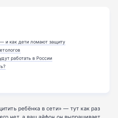
— и как дети ломают защиту
кетологов
удут работать в России
ть?
итить ребёнка в сети» — тут как раз
него нет, а ваш айфон он выпрашивает