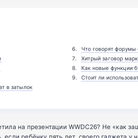
Что говорят форумы 
e
Хитрый заговор мар
и
Как новые функции б
Стоит ли использова
т в затылок
ветила на презентации WWDC26? Не «как защ
, если ребёнку пять лет, своего гаджета у 