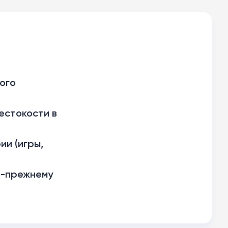
ого
естокости в
ии (игры,
о-прежнему