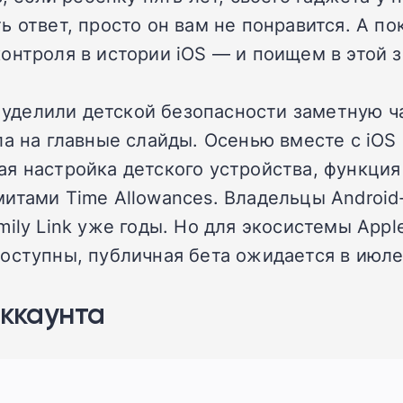
 ответ, просто он вам не понравится. А по
онтроля в истории iOS — и поищем в этой з
делили детской безопасности заметную ча
а на главные слайды. Осенью вместе с iOS 
 настройка детского устройства, функция A
итами Time Allowances. Владельцы Android
ily Link уже годы. Но для экосистемы Appl
оступны, публичная бета ожидается в июле
аккаунта